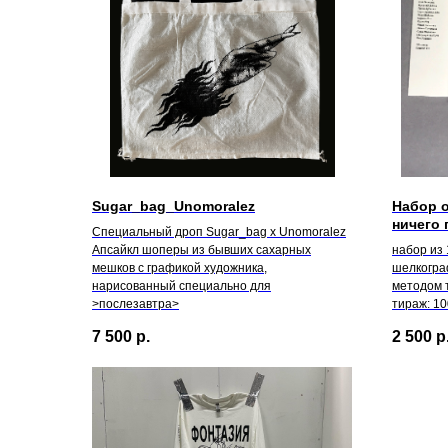
Sugar_bag_Unomoralez
Набор 
ничего 
Специальный дроп Sugar_bag х Unomoralez
Апсайкл шоперы из бывших сахарных
набор из 
мешков с графикой художника,
шелкогра
нарисованный специально для
методом 
>послезавтра>
тираж: 1
7 500
р.
2 500
р