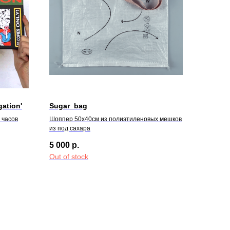
gation'
Sugar_bag
∞ часов
Шоппер 50х40см из полиэтиленовых мешков
из под сахара
5 000
р.
Out of stock