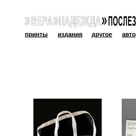
принты
издания
другое
авт