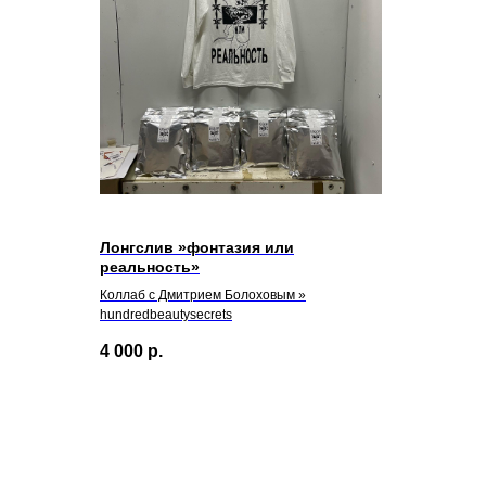
Лонгслив »фонтазия или
реальность»
Коллаб с Дмитрием Болоховым »
hundredbeautysecrets
4 000
р.