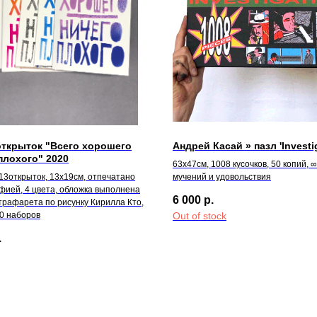
открыток "Всего хорошего
Андрей Касай » пазл 'Investi
плохого" 2020
63х47см, 1008 кусочков, 50 копий, 
13открыток, 13х19см, отпечатано
мучений и удовольствия
фией, 4 цвета, обложка выполнена
6 000
р.
трафарета по рисунку Кирилла Кто,
00 наборов
Out of stock
.